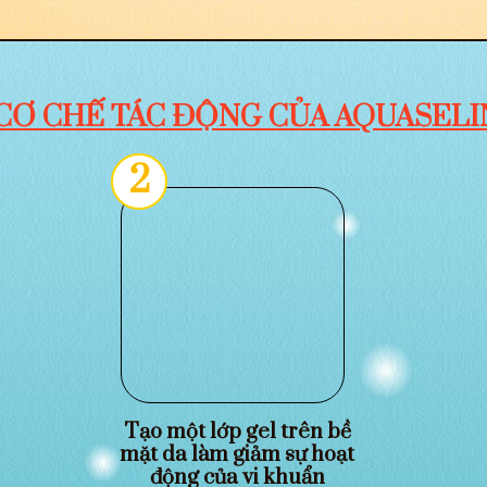
CƠ CHẾ TÁC ĐỘNG CỦA AQUASELI
2
Tạo một lớp gel trên bề
mặt da làm giảm sự hoạt
động của vi khuẩn