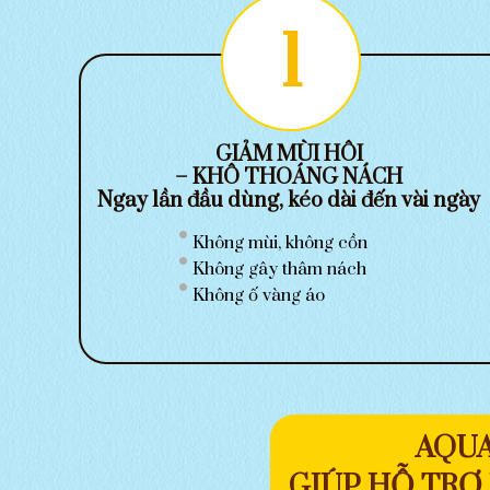
1
GIẢM MÙI HÔI
– KHÔ THOÁNG NÁCH
Ngay lần đầu dùng, kéo dài đến vài ngày
Không mùi, không cồn
Không gây thâm nách
Không ố vàng áo
AQUA
GIÚP HỖ TRỢ 