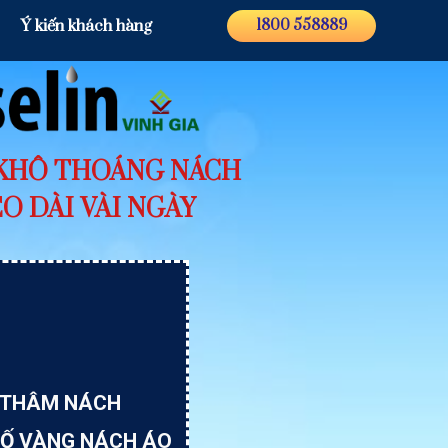
Ý kiến khách hàng
1800 558889
 KHÔ THOÁNG NÁCH
O DÀI VÀI NGÀY
 THÂM NÁCH
 Ố VÀNG NÁCH ÁO