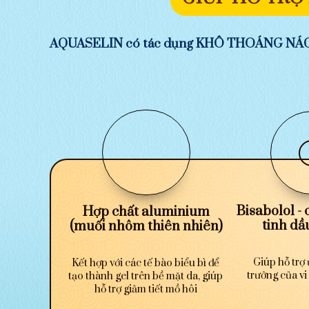
AQUASELIN có tác dụng KHÔ THOÁNG NÁCH -
Bisabolol - 
Hợp chất aluminium
tinh dầ
(muối nhôm thiên nhiên)
Giúp hỗ trợ 
Kết hợp với các tế bào biểu bì để
trưởng của vi
tạo thành gel trên bề mặt da, giúp
hỗ trợ giảm tiết mồ hôi