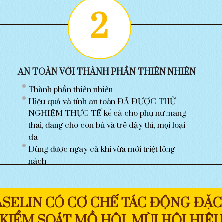
2
AN TOÀN VỚI THÀNH PHẦN THIÊN NHIÊN
Thành phần thiên nhiên
Hiệu quả và tính an toàn ĐÃ ĐƯỢC THỬ
NGHIỆM THỰC TẾ kể cả cho phụ nữ mang
thai, đang cho con bú và trẻ dậy thì, mọi loại
da
Dùng được ngay cả khi vừa mới triệt lông
nách
SELIN CÓ CƠ CHẾ TÁC ĐỘNG ĐẶC
KIỂM SOÁT MỒ HÔI, MÙI HÔI HIỆ