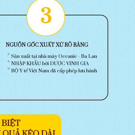
3
NGUỒN GỐC XUẤT XỨ RÕ RÀNG
Sản xuất tại nhà máy Oceanic - Ba Lan
NHẬP KHẨU bởi DƯỢC VINH GIA
BỘ Y tế Việt Nam đã cấp phép lưu hành
 BIỆT
U QUẢ KÉO DÀI