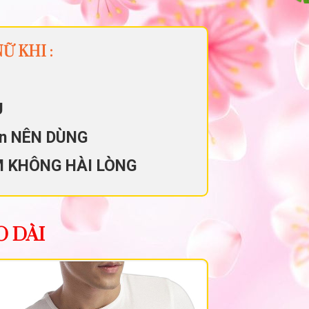
Ữ KHI :
U
ẫn NÊN DÙNG
M KHÔNG HÀI LÒNG
O DÀI