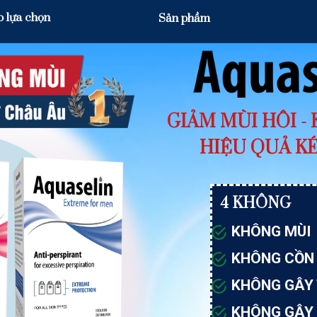
o lựa chọn
Sản phầm
GIẢM MÙI HÔI -
HIỆU QUẢ KÉ
4 KHÔNG
KHÔNG MÙI
KHÔNG CỒN
KHÔNG GÂY
KHÔNG GÂY