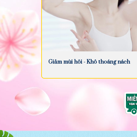
Giảm mùi hôi - Khô thoáng nách