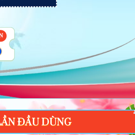
ẠN
Y
LẦN ĐẦU DÙNG