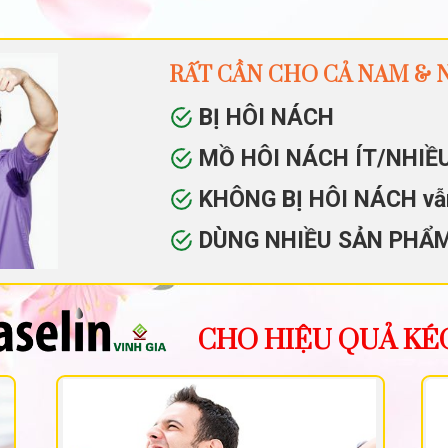
RẤT CẦN CHO CẢ NAM & N
BỊ HÔI NÁCH
MỒ HÔI NÁCH ÍT/NHIỀ
KHÔNG BỊ HÔI NÁCH v
DÙNG NHIỀU SẢN PHẨ
CHO HIỆU QUẢ KÉ