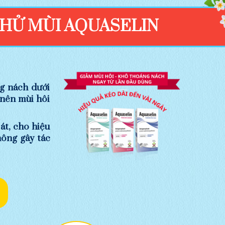
KHỬ MÙI AQUASELIN
g nách dưới
 nên mùi hôi
át, cho hiệu
ông gây tác