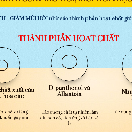
 GIẢM MÙI HÔI nhờ các thành phần hoạt chất giú
THÀNH PHẦN HOẠT CHẤT
D-panthenol và
chiết xuất của
Nhự
Allantoin
u hoa cúc
Tác dụng 
ức chế sự tăng
Các dưỡng chất tự nhiên làm
 khuẩn gây mùi.
dịu ban đỏ, kích ứng và bảo vệ
da.