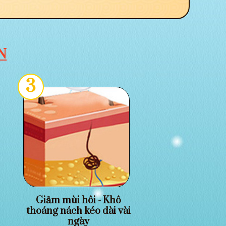
N
3
Giảm mùi hôi - Khô
thoáng nách kéo dài vài
ngày