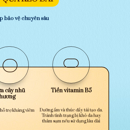
p bảo vệ chuyên sâu
a cây nhũ
Tiền vitamin B5
hương
Dưỡng ẩm và thúc đẩy tái tạo da.
hỗ trợ kháng viêm
Tránh tình trạng bị khô da hay
thâm sạm nếu sử dụng lâu dài